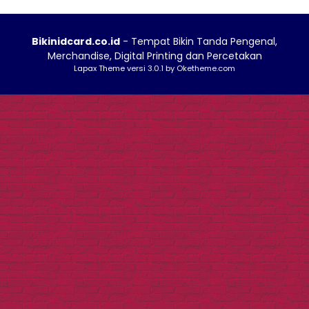
Bikinidcard.co.id
- Tempat Bikin Tanda Pengenal,
Merchandise, Digital Printing dan Percetakan
Lapax Theme
versi 3.0.1 by Oketheme.com