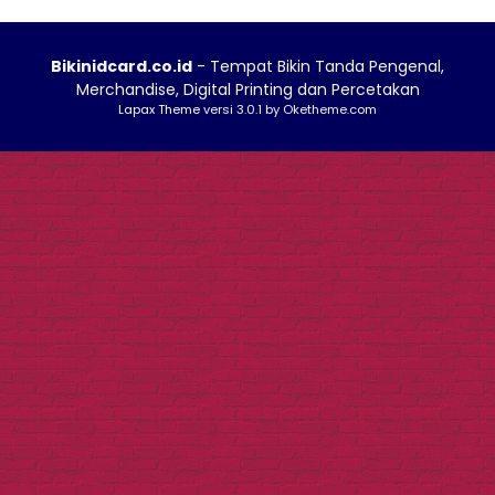
Bikinidcard.co.id
- Tempat Bikin Tanda Pengenal,
Merchandise, Digital Printing dan Percetakan
Lapax Theme
versi 3.0.1 by Oketheme.com