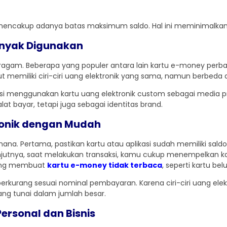
encakup adanya batas maksimum saldo. Hal ini meminimalkan ris
anyak Digunakan
eragam. Beberapa yang populer antara lain kartu e-money perban
 memiliki ciri-ciri uang elektronik yang sama, namun berbeda da
nsi menggunakan kartu uang elektronik custom sebagai media 
lat bayar, tetapi juga sebagai identitas brand.
onik dengan Mudah
na. Pertama, pastikan kartu atau aplikasi sudah memiliki saldo
Selanjutnya, saat melakukan transaksi, kamu cukup menempelkan
 yang membuat
kartu e-money tidak terbaca
, seperti kartu be
s berkurang sesuai nominal pembayaran. Karena ciri-ciri uang e
g tunai dalam jumlah besar.
ersonal dan Bisnis