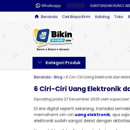
Whatsapp
GANTUNGAN KUNCI AK
HOT ITEM
Beranda
Cek Biaya Kirim
Katalog
Toko
PAKET LANYARD
CETAK KALENDER MEJA
CETAK PIN CUSTOM
STEMPEL CUSTOM
Kategori Produk
PAYUNG CUSTOM
BLOCKNOTE CUSTOM
Beranda
»
Blog
»
6 Ciri-Ciri Uang Elektronik dan Ma
6 Ciri-Ciri Uang Elektronik
CETAK SERTIFIKAT
Diposting pada 27 December 2025 oleh superuser / Di
Di era digital seperti sekarang, transaksi se
memahami ciri-ciri
uang elektronik
, apa sa
elektronik sudah sangat dekat dengan aktivitas