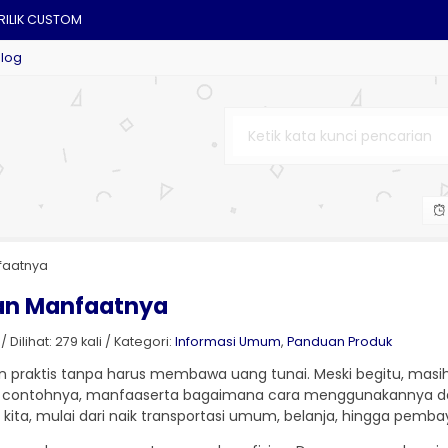
RILIK CUSTOM
Blog
nfaatnya
 dan Manfaatnya
lihat: 279 kali / Kategori:
Informasi Umum
,
Panduan Produk
makin praktis tanpa harus membawa uang tunai. Meski begitu, m
ja contohnya, manfaaserta bagaimana cara menggunakannya dal
 kita, mulai dari naik transportasi umum, belanja, hingga pembay