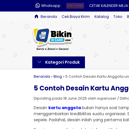
Whatsapp
CETAK KALENDER MEJA..
HOT ITEM
Beranda
Cek Biaya Kirim
Katalog
Toko
CETAK MUG CUSTOM...
CETAK NOTA....
STEMPEL CUSTOM....
CETAK E-MONEY CUSTO
Kategori Produk
CETAK LANYARD CUSTOM
MOUSEPAD CUSTOM....
Beranda
»
Blog
»
5 Contoh Desain Kartu Anggota u
5 Contoh Desain Kartu Ang
CETAK ID CARD....
Diposting pada 18 June 2025 oleh superuser / Dilihat
Desain
kartu anggota
bukan hanya soal tampi
menggambarkan kredibilitas suatu organisasi.
sepele. Padahal, desain inilah yang pertama kali