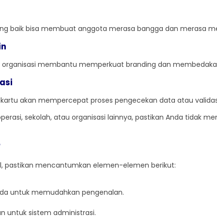
ang baik bisa membuat anggota merasa bangga dan merasa menja
in
r organisasi membantu memperkuat branding dan membedakanny
asi
in kartu akan mempercepat proses pengecekan data atau valida
operasi, sekolah, atau organisasi lainnya, pastikan Anda tidak 
?
l, pastikan mencantumkan elemen-elemen berikut:
 ada untuk memudahkan pengenalan.
n untuk sistem administrasi.