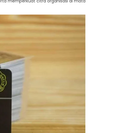
rta memperkuat citra organisasi di mata