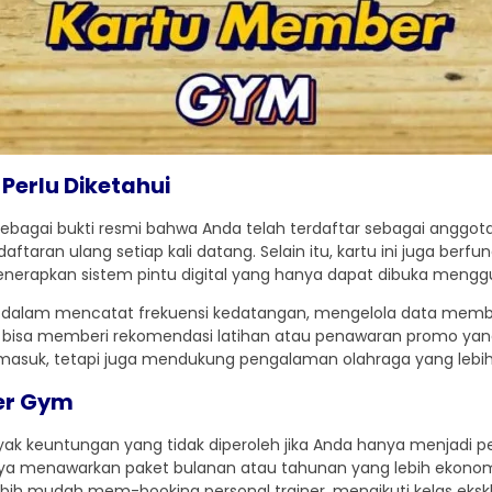
Perlu Diketahui
bagai bukti resmi bahwa Anda telah terdaftar sebagai anggota
ftaran ulang setiap kali datang. Selain itu, kartu ini juga berf
erapkan sistem pintu digital yang hanya dapat dibuka mengg
 dalam mencatat frekuensi kedatangan, mengelola data mem
gym bisa memberi rekomendasi latihan atau penawaran promo yan
tu masuk, tetapi juga mendukung pengalaman olahraga yang lebih 
er Gym
untungan yang tidak diperoleh jika Anda hanya menjadi peng
nya menawarkan paket bulanan atau tahunan yang lebih ekono
ebih mudah mem-booking personal trainer, mengikuti kelas eksk