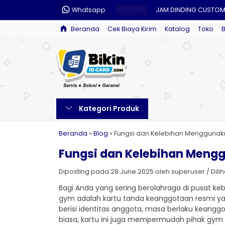
Whatsapp
JAM DINDING CUSTO
HOT ITEM
Beranda
Cek Biaya Kirim
Katalog
Toko
CETAK MUG CUSTOM
CETAK E-MONEY CUS
CETAK NAME TAG CUS
CETAK LANYARD CUST
Kategori Produk
CETAK NOTA
CETAK SERTIFIKAT
Beranda
»
Blog
»
Fungsi dan Kelebihan Mengguna
Fungsi dan Kelebihan Men
CELENGAN CUSTOM
Diposting pada 28 June 2025 oleh superuser / Dilihat
Bagi Anda yang sering berolahraga di pusat kebu
gym adalah kartu tanda keanggotaan resmi ya
berisi identitas anggota, masa berlaku keangg
biasa, kartu ini juga mempermudah pihak gym 