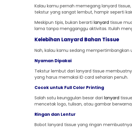
Kalau kamu pernah memegang lanyard tissue, k
tekstur yang sangat lembut, hampir seperti kain
Meskipun tipis, bukan berarti
lanyard
tissue mud
lama tanpa mengganggu aktivitas. Itulah mengap
Kelebihan Lanyard Bahan Tissue
Nah, kalau kamu sedang mempertimbangkan unt
Nyaman Dipakai
Tekstur lembut dari lanyard tissue membuatn
yang harus memakai ID card seharian penuh.
Cocok untuk Full Color Printing
Salah satu keunggulan besar dari
lanyard
tissu
mencetak logo, tulisan, atau gambar berwarna, 
Ringan dan Lentur
Bobot lanyard tissue yang ringan membuatnya t