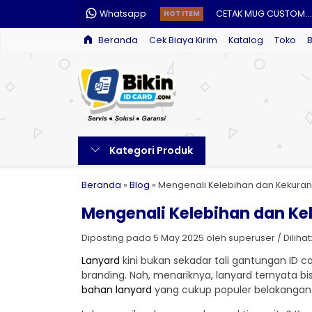
Whatsapp
CETAK MUG CUSTOM...
HOT ITEM
Beranda
Cek Biaya Kirim
Katalog
Toko
CETAK KALENDER DINDIN
CETAK E-MONEY CUSTO
PAKET LANYARD....
CETAK PIN CUSTOM....
Kategori Produk
JAM DINDING CUSTOM..
CELENGAN CUSTOM....
Beranda
»
Blog
»
Mengenali Kelebihan dan Kekuran
Mengenali Kelebihan dan K
GANTUNGAN KUNCI AKRI
Diposting pada 5 May 2025 oleh superuser / Dilihat: 
Lanyard
kini bukan sekadar tali gantungan ID c
branding. Nah, menariknya, lanyard ternyata bisa
bahan lanyard
yang cukup populer belakangan i