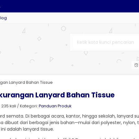
.
Blog
G....
M....
..
gan Lanyard Bahan Tissue
ekurangan Lanyard Bahan Tissue
LIK CUSTOM....
235 kali / Kategori:
Panduan Produk
ard semata. Di berbagai acara, kantor, hingga sekolah, lanyard s
 dibuat dari berbagai jenis bahan—mulai dari polyester, nylon, ti
ni adalah lanyard tissue.