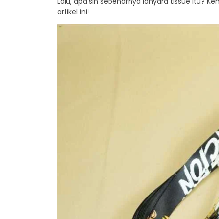
Lalu, apa sih sebenarnya lanyard tissue itu? K
artikel ini!