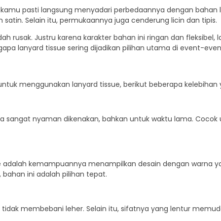
amu pasti langsung menyadari perbedaannya dengan bahan lain 
 satin. Selain itu, permukaannya juga cenderung licin dan tipis.
ah rusak. Justru karena karakter bahan ini ringan dan fleksibe
a lanyard tissue sering dijadikan pilihan utama di event-event
uk menggunakan lanyard tissue, berikut beberapa kelebihan y
ya sangat nyaman dikenakan, bahkan untuk waktu lama. Cocok 
e adalah kemampuannya menampilkan desain dengan warna yang
bahan ini adalah pilihan tepat.
idak membebani leher. Selain itu, sifatnya yang lentur memuda