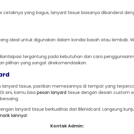
cetaknya yang bagus, lanyard tissue biasanya dibanderol denga
urang ideal untuk digunakan dalam kondisi basah atau lembab. W
diantisipasi tergantung pada kebutuhan dan cara penggunaanny
an pilihan yang sangat direkomendasikan.
card
lanyard tissue, pastikan memesannya di tempat yang terperc
Di sini, kamu bisa
pesan lanyard
tissue dengan desain custom se
bersaing.
ngan lanyard tissue berkualitas dari Bikinidcard. Langsung kun
arik lainnya!
Kontak Admin
: