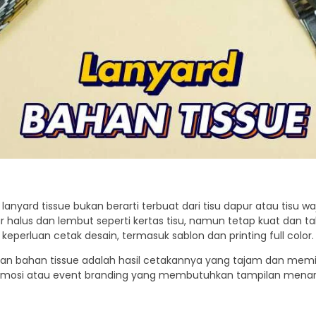
yard tissue bukan berarti terbuat dari tisu dapur atau tisu waj
ur halus dan lembut seperti kertas tisu, namun tetap kuat dan ta
erluan cetak desain, termasuk sablon dan printing full color.
n bahan tissue adalah hasil cetakannya yang tajam dan memili
promosi atau event branding yang membutuhkan tampilan menari