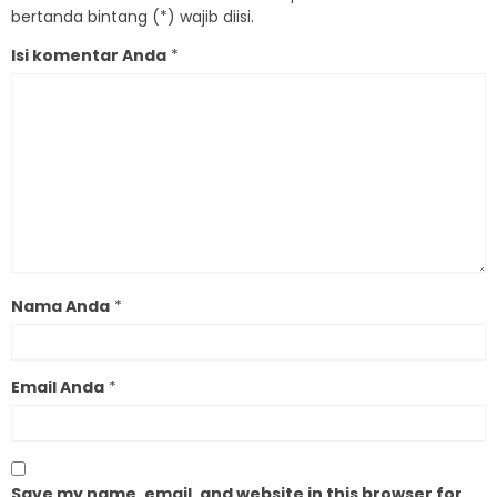
bertanda bintang (*) wajib diisi.
Isi komentar Anda
*
Nama Anda
*
Email Anda
*
Save my name, email, and website in this browser for