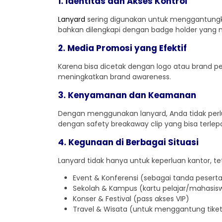
1. Identitas dan Akses Kontrol
Lanyard
sering digunakan untuk menggantungka
bahkan dilengkapi dengan badge holder yang 
2. Media Promosi yang Efektif
Karena bisa dicetak dengan logo atau brand per
meningkatkan brand awareness.
3. Kenyamanan dan Keamanan
Dengan menggunakan lanyard, Anda tidak perlu k
dengan safety breakaway clip yang bisa terle
4. Kegunaan di Berbagai Situasi
Lanyard tidak hanya untuk keperluan kantor, teta
Event & Konferensi (sebagai tanda pesert
Sekolah & Kampus (kartu pelajar/mahasis
Konser & Festival (pass akses VIP)
Travel & Wisata (untuk menggantung tike