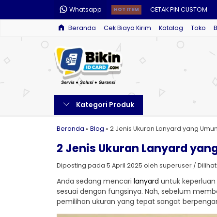
Whatsapp
CETAK PIN CUSTOM
HOT ITEM
Beranda
Cek Biaya Kirim
Katalog
Toko
STOPMAP CUSTOM
PAKET LANYARD
CETAK SERTIFIKAT
CETAK ID CARD
Kategori Produk
PAYUNG CUSTOM
CETAK E-MONEY CUS
Beranda
»
Blog
»
2 Jenis Ukuran Lanyard yang Um
2 Jenis Ukuran Lanyard ya
TUMBLER CUSTOM
Diposting pada 5 April 2025 oleh superuser / Dilihat:
Anda sedang mencari
lanyard
untuk keperluan
sesuai dengan fungsinya. Nah, sebelum membah
pemilihan ukuran yang tepat sangat berpenga