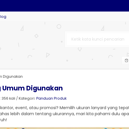
Blog
TOM
um Digunakan
ng Umum Digunakan
 356 kali / Kategori:
Panduan Produk
 kantor, event, atau promosi? Memilih ukuran lanyard yang te
as lebih dalam tentang ukurannya, mari kita pahami dulu apa i
ruh!