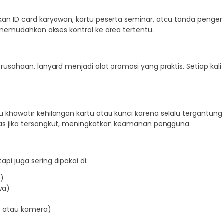
n ID card karyawan, kartu peserta seminar, atau tanda pengena
memudahkan akses kontrol ke area tertentu.
usahaan, lanyard menjadi alat promosi yang praktis. Setiap kali 
hawatir kehilangan kartu atau kunci karena selalu tergantung d
pas jika tersangkut, meningkatkan keamanan pengguna.
pi juga sering dipakai di:
a)
wa)
t atau kamera)