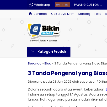
Whatsapp
PAYUNG CUSTOM....
HOT ITEM
Beranda
Cek Biaya Kirim
Katalog
Toko
CETAK PIN CUSTOM....
CETAK E-MONEY CUSTO
CETAK NAME TAG CUST
CETAK NOTA....
Kategori Produk
CETAK ID CARD....
CETAK SERTIFIKAT....
Beranda
»
Blog
»
3 Tanda Pengenal yang Biasa Digu
3 Tanda Pengenal yang Bias
STEMPEL CUSTOM....
Diposting pada 28 July 2025 oleh superuser / Dilihat:
Dalam sebuah acara atau event, keberadaan
Indonesia setiap tanggal 17 Agustus. Acara se
lancar. Nah, agar para panitia mudah dikenali 