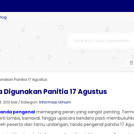
Blog
M....
OM....
nakan Panitia 17 Agustus
a Digunakan Panitia 17 Agustus
 200 kali / Kategori:
Informasi Umum
tanda pengenal
memegang peran yang sangat penting. Terma
perti lomba, karnaval, hingga upacara bendera pasti membutuhka
oleh peserta dan tamu undangan, tanda pengenal panitia 17 Agust