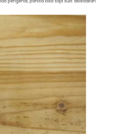
da pengenal, panitia bisa saja sulit dibedakan