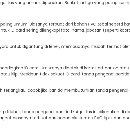
ustus yang umum digunakan. Berikut ini tiga yang paling sering d
paling umum. Biasanya terbuat dari bahan PVC tebal seperti k
tuk ID card sering dilengkapi foto, nama, jabatan (seperti koord
anyard untuk digantung di leher, membuatnya mudah terlihat ol
bandingkan ID card. Umumnya dicetak di kertas art carton atau
au klip. Meskipun tidak sekuat ID card, tanda pengenal panitia 1
h terjangkau, cocok jika panitia membutuhkan tanda pengenal
g di leher, tanda pengenal panitia 17 Agustus ini dikenakan di 
net biasanya terbuat dari bahan akrilik atau PVC tipis, dan c