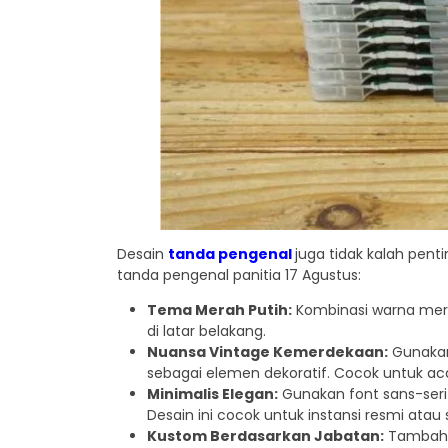
Desain
tanda pengenal
juga tidak kalah pent
tanda pengenal panitia 17 Agustus:
Tema Merah Putih:
Kombinasi warna merah
di latar belakang.
Nuansa Vintage Kemerdekaan:
Gunakan
sebagai elemen dekoratif. Cocok untuk a
Minimalis Elegan:
Gunakan font sans-serif
Desain ini cocok untuk instansi resmi atau 
Kustom Berdasarkan Jabatan:
Tambahka